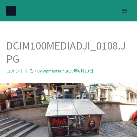
内
容
を
ス
キ
DCIM100MEDIADJI_0108.J
ッ
プ
PG
コメントする
/ By
wpmaster
/
2019年8月13日