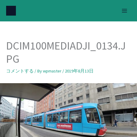
内
容
を
ス
キ
DCIM100MEDIADJI_0134.J
ッ
プ
PG
コメントする
/ By
wpmaster
/
2019年8月13日