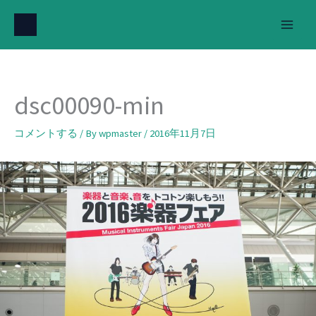
内
容
を
ス
キ
dsc00090-min
ッ
プ
コメントする
/ By
wpmaster
/
2016年11月7日