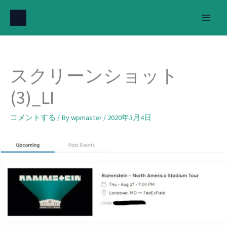
内
容
を
ス
キ
スクリーンショット
ッ
プ
(3)_LI
コメントする
/ By
wpmaster
/
2020年3月4日