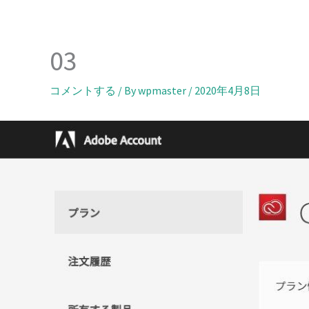
内
容
を
03
ス
キ
コメントする
/ By
wpmaster
/
2020年4月8日
ッ
プ