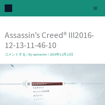
内
容
を
ス
キ
Assassin’s Creed® III2016-
ッ
プ
12-13-11-46-10
コメントする
/ By
wpmaster
/
2016年12月13日