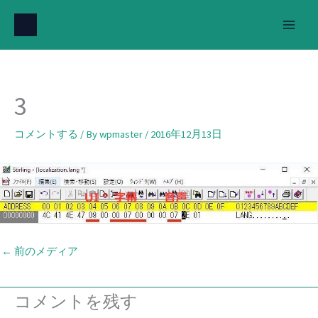
内
容
を
ス
キ
3
ッ
プ
コメントする
/ By
wpmaster
/
2016年12月13日
←
前のメディア
コメントを残す