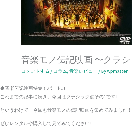
音楽モノ伝記映画 〜クラシ
コメントする
/
コラム
,
音楽レビュー
/ By
wpmaster
◆音楽伝記映画特集！パート5!
これまでの記事に続き、今回は
クラシック編その1
です!
というわけで、今回も音楽モノの伝記映画を集めてみました！
ぜひレンタルや購入して見てみてください!