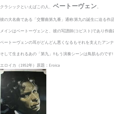
ベートーヴェン
クラシックといえばこの人、
。
彼の大名曲である「交響曲第九番」通称:第九の誕生に迫る作品
メインはベートーヴェンと、彼の写譜師(コピスト)であり作
ベートーヴェンの耳がどんどん悪くなるもそれを支えたアンナ
そして生まれるあの「第九」!!もう演奏シーンは鳥肌ものです!
エロイカ（1952年）原題：Eroica