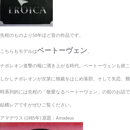
先程のものより50年ほど昔の作品です。
ベートーヴェン
こちらもモデルは
。
ナポレオン進撃の報に湧き上がる時代。ベートーヴェンも彼こ
しかしナポレオンが次第に独裁をはじめ落胆。そして失恋、難
時系列的には先程の「敬愛なるベートーヴェン」の前のお話で
結構レアですがぜひご覧ください。
アマデウス (1985年) 原題：Amadeus