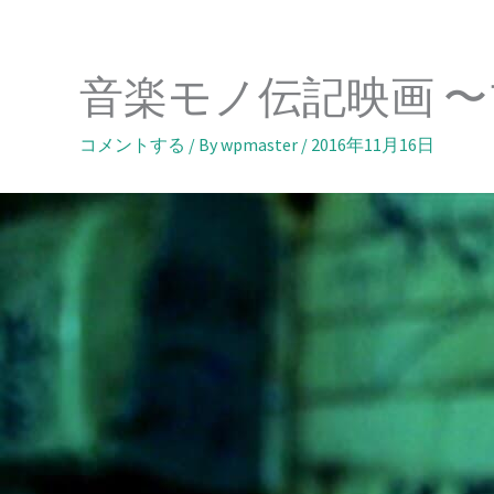
内
容
を
音楽モノ伝記映画 〜
ス
キ
コメントする
/ By
wpmaster
/
2016年11月16日
ッ
プ