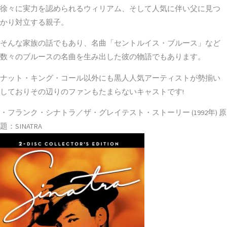
徐々に実力を認められるウィリアム、そして人気に伴い父に見つ
かり対立する親子。
そんな家族の話でもあり、名曲「セントルイス・ブルース」など
数々のブルースの名曲を生み出した彼の物語でもあります。
ナット・キング・コール以外にも黒人人気アーティストが勢揃い
しておりその辺りのファンもたまらないキャストです!
・フランク・シナトラ／ザ・グレイテスト・ストーリー (1992年) 原
題：SINATRA