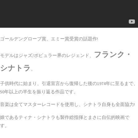
ゴールデングローブ賞、エミー賞受賞の話題作!
フランク・
モデルはジャズ/ポピュラー界のレジェンド、
シナトラ
。
子供時代に始まり、引退宣言から復帰した後の1974年に至るまで、
50年以上の半生を振り返る作品です。
音楽は全てマスターレコードを使用し、シナトラ自身も全面協力!
娘であるティナ・シナトラも製作総指揮とまさに自伝的映画で
す。