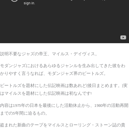
説明不要なジャズの帝王、マイルス・デイヴィス。
モダンジャズにおけるあらゆるジャンルを生み出してきた彼をわ
かりやすく言うなれば、モダンジャズ界のビートルズ。
ビートルズを題材にした伝記映画は数あれど(後日まとめます。)実
はマイルスを題材にした伝記映画は初なんです!
内容は1975年の日本を最後にした活動休止から、1980年の活動再開
までの5年間に迫るもの。
盗まれた新曲のテープをマイルスとローリング・ストーン誌の貴