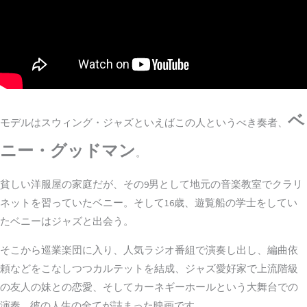
ベ
モデルはスウィング・ジャズといえばこの人というべき奏者、
ニー・グッドマン
。
貧しい洋服屋の家庭だが、その9男として地元の音楽教室でクラリ
ネットを習っていたベニー。そして16歳、遊覧船の学士をしてい
たベニーはジャズと出会う。
そこから巡業楽団に入り、人気ラジオ番組で演奏し出し、編曲依
頼などをこなしつつカルテットを結成、ジャズ愛好家で上流階級
の友人の妹との恋愛、そしてカーネギーホールという大舞台での
演奏…彼の人生の全てが詰まった映画です。