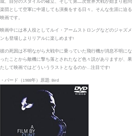
成、自分のスタイルの確立、そして第二次世界大戦が始まり慰問
楽団として空軍に中退しても演奏をする日々。そんな生涯に迫る
映画です。
映画中には本人役としてルイ・アームストロングなどのジャズメ
ンも登場しよりリアルに楽しめます!
彼の死因は不明ながら大戦中に乗っていた飛行機が消息不明にな
ったことから敵機に撃ち落とされたなど色々説がありますが、果
たして映画ではどういうラストとなるのか…注目です!
・バード（1988年）原題: Bird