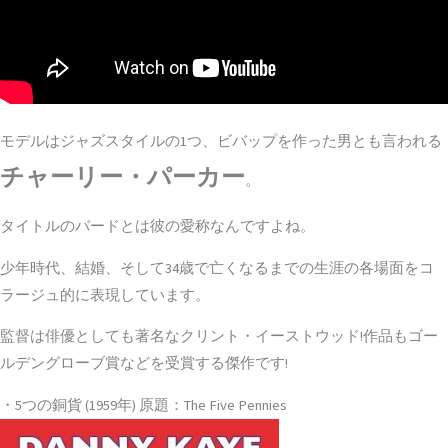
モデルはジャズスタイルの1つ、ビバップを作った男とも言われる
チャーリー・パーカー
。
タイトルのバードとは彼の愛称なんですよね。
少年時代、結婚、そして34歳で亡くなるまでの生涯の各場面をコ
ラージュ的に表現しています。
監督は俳優としても著名なクリント・イーストウッド!作品もゴー
ルデングローブ賞などを受賞する傑作です!
・5つの銅貨 (1959年) 原題：The Five Pennies