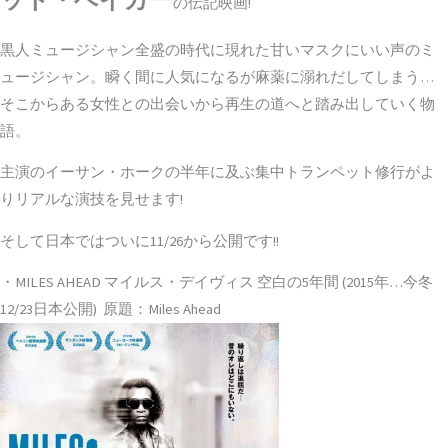
の伝記映画!
黒人ミュージシャン全盛の時代に現れた甘いマスクにいい声のミ
ュージシャン。瞬く間に人気になるが麻薬に溺れだしてしまう…
そこからある女性との出会いから再生の道へと踏み出していく物
語。
主演のイーサン・ホークの半年に及ぶ集中トランペット修行がよ
りリアルな演技を見せます!
そして日本ではついに
11/26から公開
です!!
・MILES AHEAD マイルス・デイヴィス 空白の5年間 (2015年…今冬
12/23日本公開) 原題：Miles Ahead