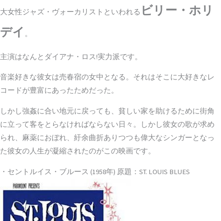
ビリー・ホリ
大女性ジャズ・ヴォーカリストといわれる
デイ
。
主演はなんとダイアナ・ロス!実力派です。
音楽好きな彼女は売春宿の女中となる。それはそこに大好きなレ
コードが豊富にあったためだった。
しかし強姦に合い地元に戻っても、貧しい家を助けるために街角
に立って客をとらなければならない日々。しかし彼女の歌が求め
られ、麻薬におぼれ、紆余曲折ありつつも偉大なシンガーとなっ
た彼女の人生が凝縮されたのがこの映画です。
・セントルイス・ブルース (1958年) 原題：ST. LOUIS BLUES