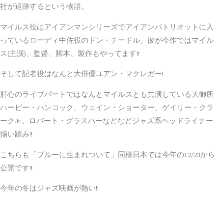
社が追跡するという物語。
マイルス役はアイアンマンシリーズでアイアンパトリオットに入
っているローディ中佐役のドン・チードル。彼が今作ではマイル
ス(主演)、監督、脚本、製作もやってます!!
そして記者役はなんと大俳優ユアン・マクレガー!
肝心のライブパートではなんとマイルスとも共演している大御所
ハービー・ハンコック、ウェイン・ショーター、ゲイリー・クラ
ークJr.、ロバート・グラスパーなどなどジャズ系ヘッドライナー
揃い踏み!!
こちらも「ブルーに生まれついて」同様日本では今年の
12/23から
公開
です!!
今年の冬はジャズ映画が熱い!!