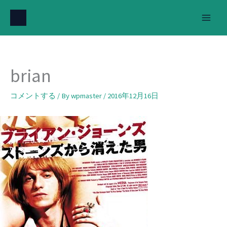
内
容
を
ス
キ
brian
ッ
プ
コメントする
/ By
wpmaster
/
2016年12月16日