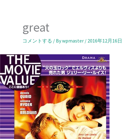
内
容
を
great
ス
キ
コメントする
/ By
wpmaster
/
2016年12月16日
ッ
プ