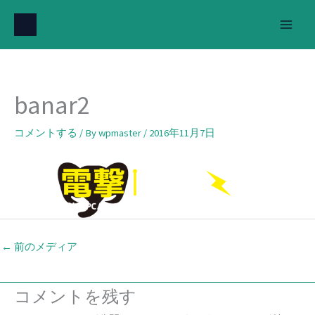
内
容
を
ス
キ
banar2
ッ
プ
コメントする
/ By
wpmaster
/
2016年11月7日
←
前のメディア
コメントを残す