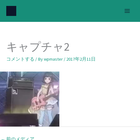
内
容
を
ス
キ
キャプチャ2
ッ
プ
コメントする
/ By
wpmaster
/
2017年2月11日
←
前のメディア