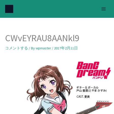
内
容
を
ス
キ
CWvEYRAU8AANkl9
ッ
プ
コメントする
/ By
wpmaster
/
2017年2月11日