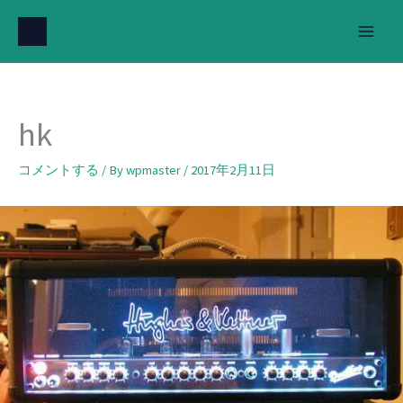
内
容
を
ス
キ
hk
ッ
プ
コメントする
/ By
wpmaster
/
2017年2月11日