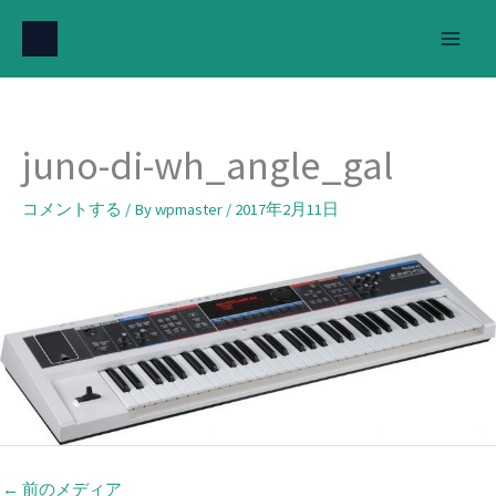
内
容
を
ス
キ
juno-di-wh_angle_gal
ッ
プ
コメントする
/ By
wpmaster
/
2017年2月11日
←
前のメディア