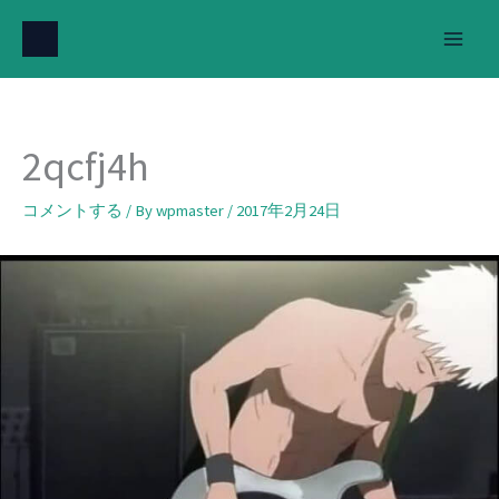
内
容
を
ス
キ
2qcfj4h
ッ
プ
コメントする
/ By
wpmaster
/
2017年2月24日