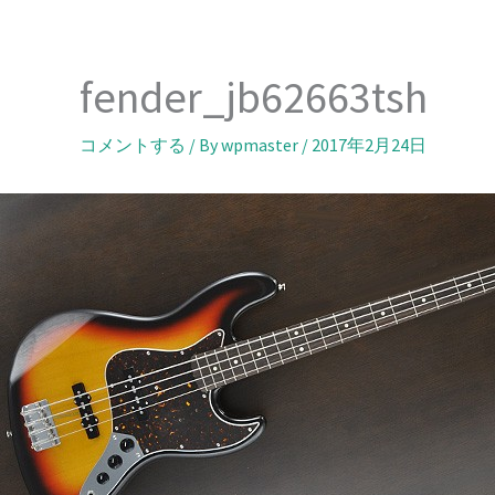
内
容
を
fender_jb62663tsh
ス
キ
コメントする
/ By
wpmaster
/
2017年2月24日
ッ
プ