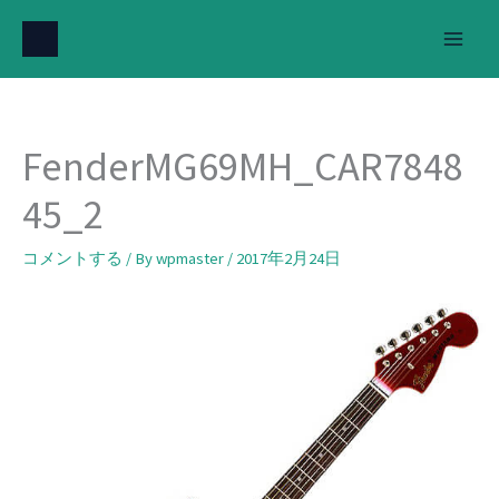
内
容
を
ス
キ
FenderMG69MH_CAR7848
ッ
プ
45_2
コメントする
/ By
wpmaster
/
2017年2月24日