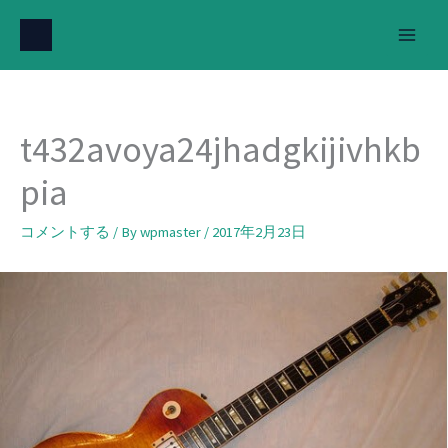
内
容
を
ス
キ
t432avoya24jhadgkijivhkb
ッ
プ
pia
コメントする
/ By
wpmaster
/
2017年2月23日