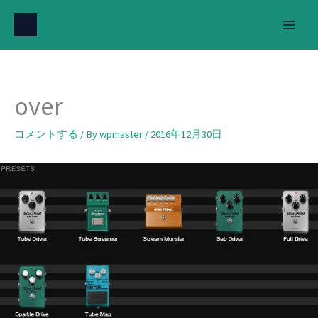
内
容
を
ス
キ
over
ッ
プ
コメントする
/ By
wpmaster
/
2016年12月30日