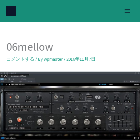
内
容
を
ス
キ
06mellow
ッ
プ
コメントする
/ By
wpmaster
/
2016年11月7日