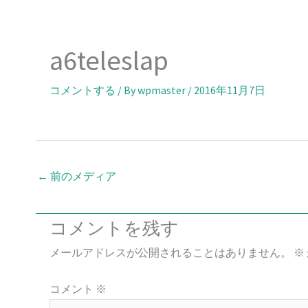
内
容
を
a6teleslap
ス
キ
コメントする
/ By
wpmaster
/
2016年11月7日
ッ
プ
←
前のメディア
コメントを残す
メールアドレスが公開されることはありません。
※
コメント
※