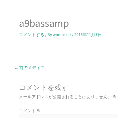
内
容
を
a9bassamp
ス
キ
コメントする
/ By
wpmaster
/
2016年11月7日
ッ
プ
←
前のメディア
コメントを残す
メールアドレスが公開されることはありません。
※
コメント
※