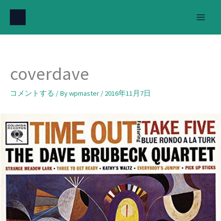
内
容
を
ス
キ
coverdave
ッ
プ
コメントする
/ By
wpmaster
/
2016年11月7日