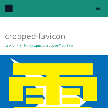
内
容
を
ス
キ
cropped-favicon
ッ
プ
コメントする
/ By
wpmaster
/
2016年11月7日