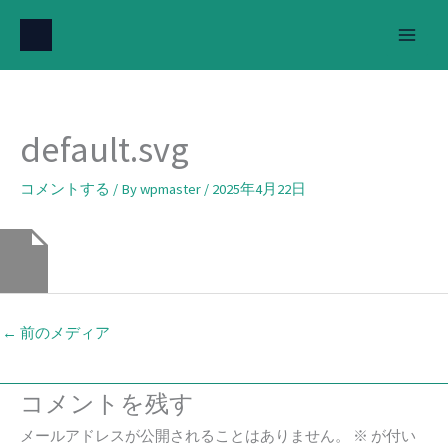
内
容
を
ス
キ
default.svg
ッ
プ
コメントする
/ By
wpmaster
/
2025年4月22日
←
前のメディア
コメントを残す
メールアドレスが公開されることはありません。
※
が付い