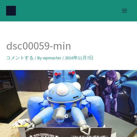
内
容
を
ス
キ
dsc00059-min
ッ
プ
コメントする
/ By
wpmaster
/
2016年11月7日