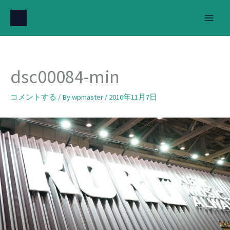
内
容
を
ス
キ
dsc00084-min
ッ
プ
コメントする
/ By
wpmaster
/
2016年11月7日