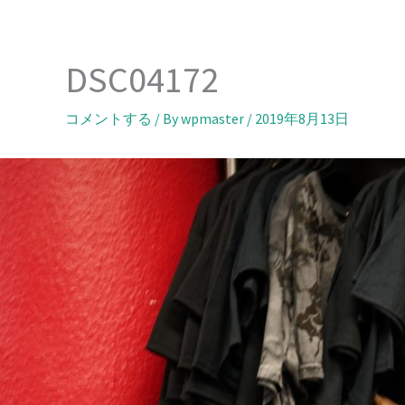
内
容
を
DSC04172
ス
キ
コメントする
/ By
wpmaster
/
2019年8月13日
ッ
プ