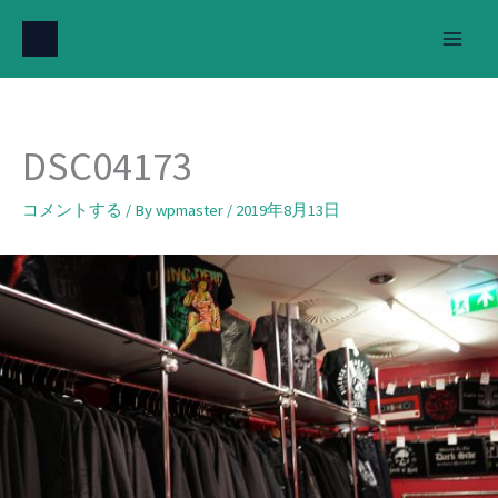
内
容
を
ス
キ
DSC04173
ッ
プ
コメントする
/ By
wpmaster
/
2019年8月13日