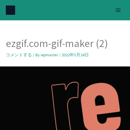
内
容
を
ス
キ
ezgif.com-gif-maker (2)
ッ
プ
コメントする
/ By
wpmaster
/
2022年5月24日