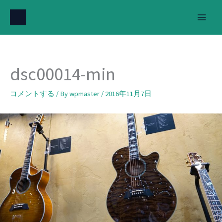
内
容
を
ス
キ
dsc00014-min
ッ
プ
コメントする
/ By
wpmaster
/
2016年11月7日