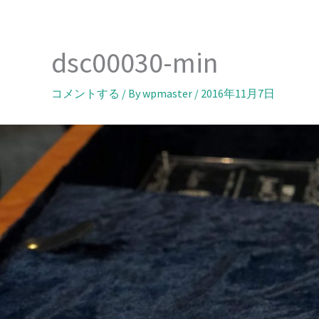
内
容
を
dsc00030-min
ス
キ
コメントする
/ By
wpmaster
/
2016年11月7日
ッ
プ