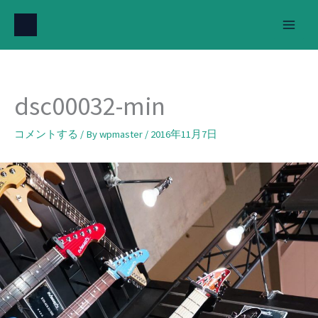
内
容
を
ス
キ
dsc00032-min
ッ
プ
コメントする
/ By
wpmaster
/
2016年11月7日