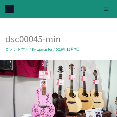
内
容
を
ス
キ
dsc00045-min
ッ
プ
コメントする
/ By
wpmaster
/
2016年11月7日