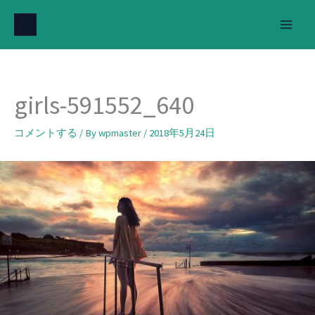
内
容
を
ス
キ
girls-591552_640
ッ
プ
コメントする
/ By
wpmaster
/
2018年5月24日