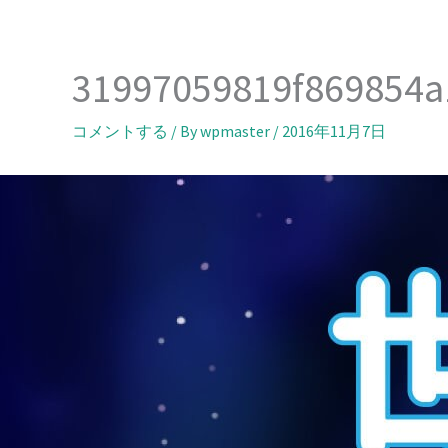
内
容
を
31997059819f869854
ス
キ
コメントする
/ By
wpmaster
/
2016年11月7日
ッ
プ