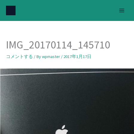
内
容
を
ス
キ
IMG_20170114_145710
ッ
プ
コメントする
/ By
wpmaster
/
2017年1月17日