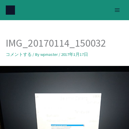
内
容
を
ス
キ
IMG_20170114_150032
ッ
プ
コメントする
/ By
wpmaster
/
2017年1月17日