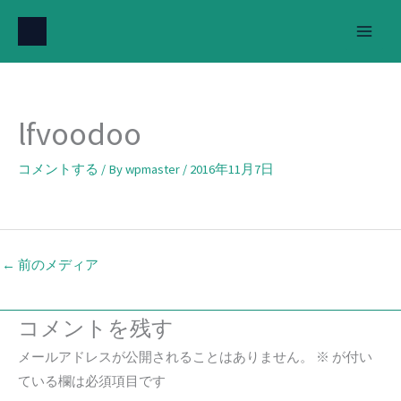
内
容
を
ス
キ
lfvoodoo
ッ
プ
コメントする
/ By
wpmaster
/
2016年11月7日
←
前のメディア
コメントを残す
メールアドレスが公開されることはありません。
※
が付い
ている欄は必須項目です