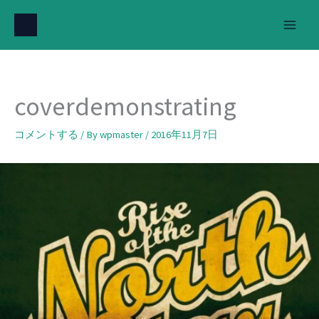
内
容
を
ス
キ
coverdemonstrating
ッ
プ
コメントする
/ By
wpmaster
/
2016年11月7日