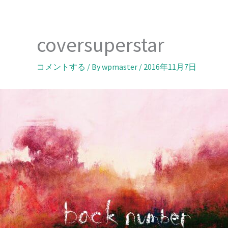
内
容
を
coversuperstar
ス
キ
コメントする
/ By
wpmaster
/
2016年11月7日
ッ
プ