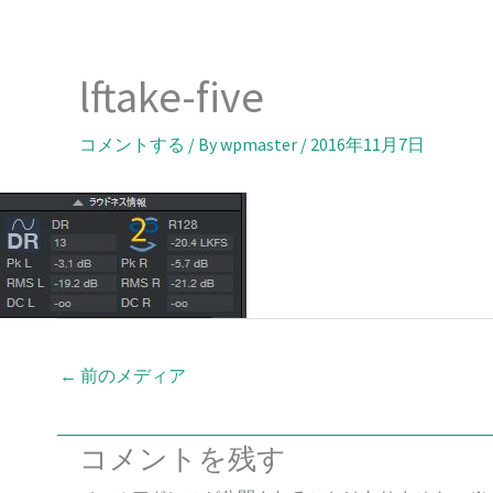
内
容
を
lftake-five
ス
キ
コメントする
/ By
wpmaster
/
2016年11月7日
ッ
プ
←
前のメディア
コメントを残す