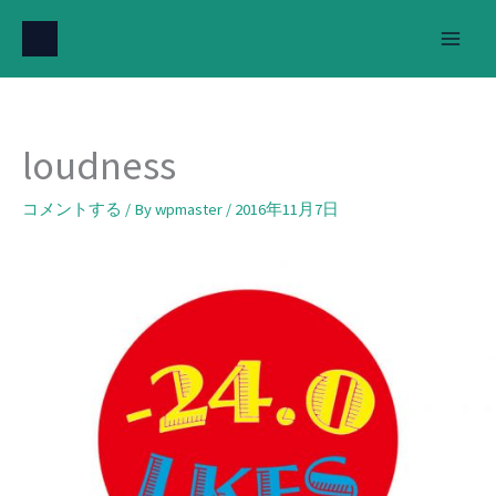
内
容
を
ス
キ
loudness
ッ
プ
コメントする
/ By
wpmaster
/
2016年11月7日