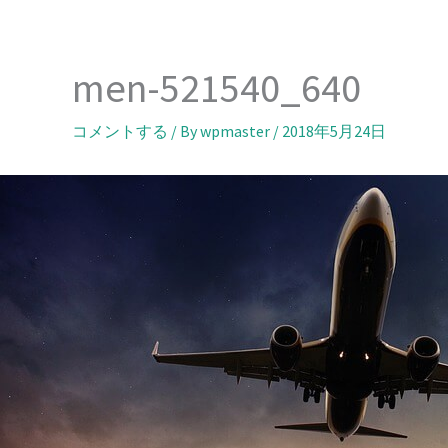
内
容
を
men-521540_640
ス
キ
コメントする
/ By
wpmaster
/
2018年5月24日
ッ
プ