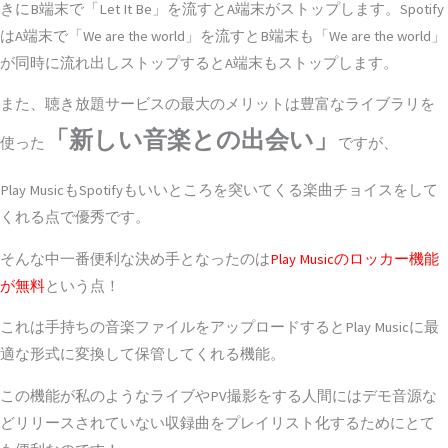
きにB端末で「Let It Be」を流すとA端末がストップします。Spotify
はA端末で「We are the world」を流すとB端末も「We are the world」
が同時に流れ出しストップするとA端末もストップします。
また、聴き放題サービスの最大のメリットは豊富なライブラリを
「新しい音楽との出会い」
使った
ですが、
Play MusicもSpotifyもいいところを突いてくる楽曲チョイスをして
くれる点で優秀です。
そんな中一番便利な決め手となったのは
Play Musicのロッカー機能
が無料
という点！
これは手持ちの音楽ファイルをアップロードするとPlay Musicに最
適な形式に変換して保管してくれる機能。
この機能が私のようなライブやPV撮影をする人間にはデモ音源な
どリリースされていない収録曲をプレイリスト化するためにとて