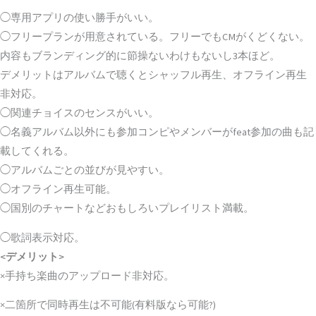
◯専用アプリの使い勝手がいい。
◯フリープランが用意されている。フリーでもCMがくどくない。
内容もブランディング的に節操ないわけもないし3本ほど。
デメリットはアルバムで聴くとシャッフル再生、オフライン再生
非対応。
◯関連チョイスのセンスがいい。
◯名義アルバム以外にも参加コンピやメンバーがfeat参加の曲も記
載してくれる。
◯アルバムごとの並びが見やすい。
◯オフライン再生可能。
◯国別のチャートなどおもしろいプレイリスト満載。
◯歌詞表示対応。
<デメリット>
×手持ち楽曲のアップロード非対応。
×二箇所で同時再生は不可能(有料版なら可能?)