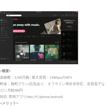
<概要>
楽曲数：3,000万曲 / 最大音質：320kbpsのMP3
料金：無料プラン(広告あり、オフライン再生非対応、音質低下な
ど) / 月額980円
対応: 専用アプリ(Mac/PC/iphone/android)
<メリット>