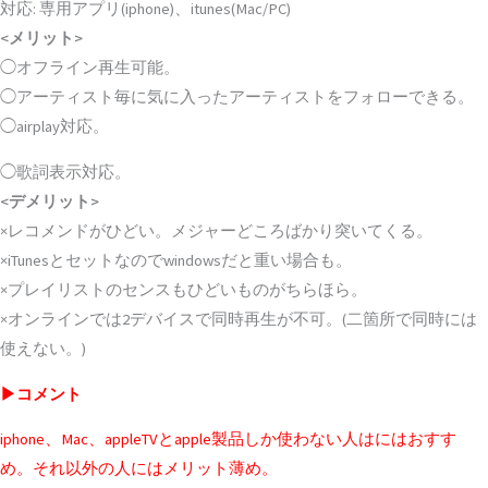
対応: 専用アプリ(iphone)、itunes(Mac/PC)
<メリット>
◯オフライン再生可能。
◯アーティスト毎に気に入ったアーティストをフォローできる。
◯airplay対応。
◯歌詞表示対応。
<デメリット>
×レコメンドがひどい。メジャーどころばかり突いてくる。
×iTunesとセットなのでwindowsだと重い場合も。
×プレイリストのセンスもひどいものがちらほら。
×オンラインでは2デバイスで同時再生が不可。(二箇所で同時には
使えない。)
▶コメント
iphone、Mac、appleTVとapple製品しか使わない人はにはおすす
め。それ以外の人にはメリット薄め。