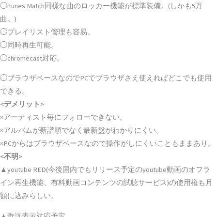
◯itunes Match同様な曲のロッカー機能が標準装備。(しかも5万
曲。)
◯プレイリスト管理も容易。
◯同時再生可能。
◯chromecast対応。
◯ブラウザベースなのでPCでブラウザさえ使えればどこでも使用
できる。
<デメリット>
×アーティスト毎にフォローできない。
×アルバムが新譜順でなく最新盤がわかりにくい。
×PCからはブラウザベースなので操作がしにくいこともままあり。
<不明>
▲youtube RED(今後国内でもリリース予定のyoutube動画のオフラ
イン再生機能、有料動画コンテンツの試聴サービス)の使用権も月
額に込みらしい。
▲歌詞表示対応予定