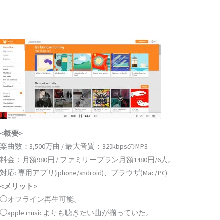
◆Google Play Music (グーグル・プレイ・ミュージック)
<概要>
楽曲数：3,500万曲 / 最大音質：320kbpsのMP3
料金：月額980円 / ファミリープラン月額1480円/6人。
対応: 専用アプリ(iphone/android)、ブラウザ(Mac/PC)
<メリット>
◯オフライン再生可能。
◯apple musicよりも聴きたい曲が揃っていた。