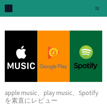
内
容
を
ス
キ
ッ
プ
apple music、play music、Spotify
を素直にレビュー