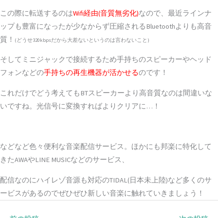
この際に転送するのは
Wifi経由(音質無劣化)
なので、最近ラインナ
ップも豊富になったが少なからず圧縮されるBluetoothよりも高音
質！
(どうせ320kbpsだから大差ないというのは言わないこと)
そしてミニジャックで接続するため手持ちのスピーカーやヘッド
フォンなどの
手持ちの再生機器が活かせる
のです！
これだけでどう考えてもBTスピーカーより高音質なのは間違いな
いですね。光信号に変換すればよりクリアに…！
などなど色々便利な音楽配信サービス。ほかにも邦楽に特化して
きたAWAやLINE MUSICなどのサービス、
配信なのにハイレゾ音源も対応のTIDAL(日本未上陸)など多くのサ
ービスがあるのでぜひぜひ新しい音楽に触れていきましょう！