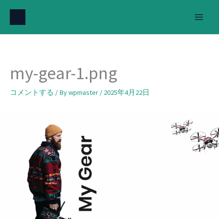
内
容
を
ス
キ
my-gear-1.png
ッ
プ
コメントする
/ By
wpmaster
/
2025年4月22日