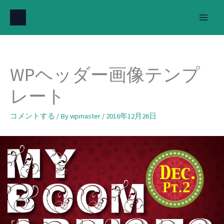
内
容
を
ス
キ
WPヘッダー画像テンプ
ッ
プ
レート
コメントする
/ By
wpmaster
/
2016年12月26日